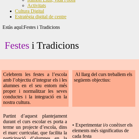
Activitats
Cultura Digital
Estratègia digital de centre
Estàs aquí:
Festes i Tradicions
Festes
i Tradicions
Celebrem les festes a l’escola
Al llarg del curs treballem els
amb l’objectiu d’integrar els i les
següents objectius:
alumnes en el seu entorn més
proper i normalitzar les seves
conductes i la integració en la
nostra cultura.
Partint d’aquest plantejament
durant el curs escolar es porta a
• Experimentar i/o conèixer els
terme un projecte d’escola, dins
elements més significatius de
el marc curricular, que facilita la
cada festa
participació d’alumnes en la