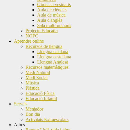
Gimnàs i vestuaris
Aula de ciències
Aula de música
Aula d'anglès
Sala multifuncions
Projecte Educatiu
NOFC
Aprendre online
Recursos de llengua
Llengua catalana
Llengua castellana
Llengua Anglesa
Recursos matemàtiques
Medi Natural
Medi Social
Música
Plàstica
Educació Física
Educació Infantil
Serveis
Menjador
Bon dia
Activitats Extraescolars
Altres
Ramon Llull, vida i obra