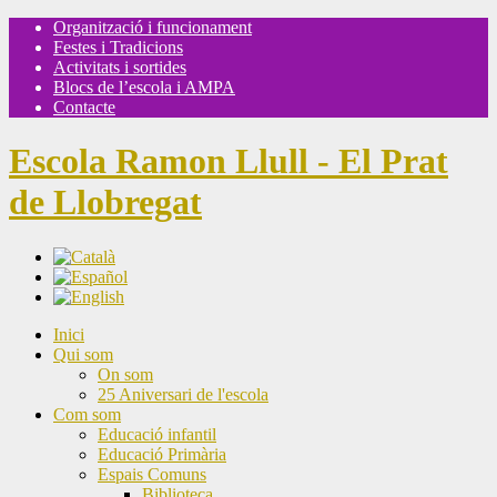
Organització i funcionament
Festes i Tradicions
Activitats i sortides
Blocs de l’escola i AMPA
Contacte
Escola Ramon Llull - El Prat
de Llobregat
Inici
Qui som
On som
25 Aniversari de l'escola
Com som
Educació infantil
Educació Primària
Espais Comuns
Biblioteca