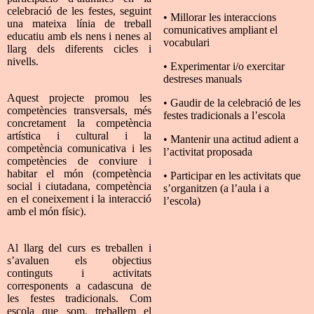
celebració de les festes, seguint
• Millorar les interaccions
una mateixa línia de treball
comunicatives ampliant el
educatiu amb els nens i nenes al
vocabulari
llarg dels diferents cicles i
nivells.
• Experimentar i/o exercitar
destreses manuals
Aquest projecte promou les
• Gaudir de la celebració de les
competències transversals, més
festes tradicionals a l’escola
concretament la competència
artística i cultural i la
• Mantenir una actitud adient a
competència comunicativa i les
l’activitat proposada
competències de conviure i
habitar el món (competència
• Participar en les activitats que
social i ciutadana, competència
s’organitzen (a l’aula i a
en el coneixement i la interacció
l’escola)
amb el món físic).
Al llarg del curs es treballen i
s’avaluen els objectius
continguts i activitats
corresponents a cadascuna de
les festes tradicionals. Com
escola que som, treballem el