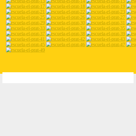
2026 Escola Ramon Llull - El Prat de Llobregat -
Nota legal
-
Disseny web