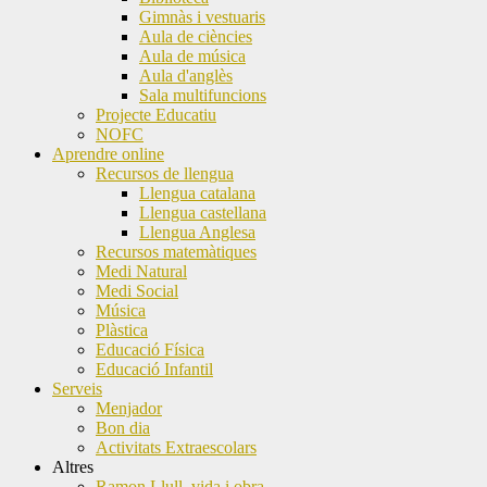
Gimnàs i vestuaris
Aula de ciències
Aula de música
Aula d'anglès
Sala multifuncions
Projecte Educatiu
NOFC
Aprendre online
Recursos de llengua
Llengua catalana
Llengua castellana
Llengua Anglesa
Recursos matemàtiques
Medi Natural
Medi Social
Música
Plàstica
Educació Física
Educació Infantil
Serveis
Menjador
Bon dia
Activitats Extraescolars
Altres
Ramon Llull, vida i obra