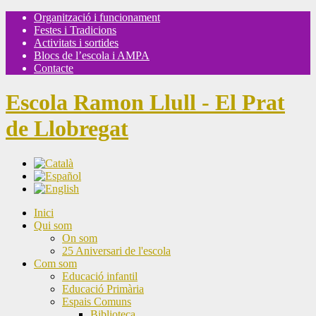
Organització i funcionament
Festes i Tradicions
Activitats i sortides
Blocs de l’escola i AMPA
Contacte
Escola Ramon Llull - El Prat
de Llobregat
Inici
Qui som
On som
25 Aniversari de l'escola
Com som
Educació infantil
Educació Primària
Espais Comuns
Biblioteca