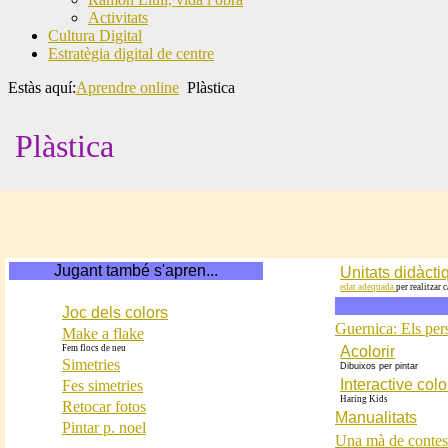
Activitats
Cultura Digital
Estratègia digital de centre
Estàs aquí:
Aprendre online
Plàstica
Plàstica
Jugant també s'apren...
Unitats didàcti
edat adequada
per realitzar 
Joc dels colors
Guernica: Els perso
Make a flake
Fem flocs de neu
Acolorir
Simetries
Dibuixos per pintar
Interactive col
Fes simetries
Haring Kids
Retocar fotos
Manualitats
Pintar p. noel
Una mà de contes