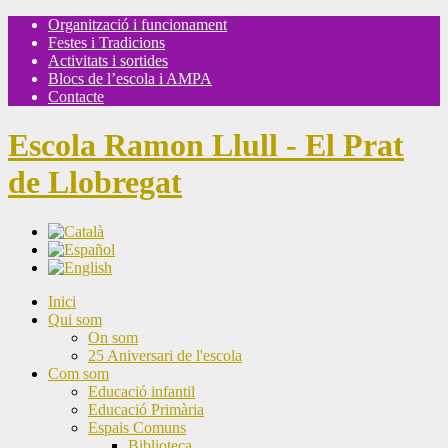
Organització i funcionament
Festes i Tradicions
Activitats i sortides
Blocs de l’escola i AMPA
Contacte
Escola Ramon Llull - El Prat
de Llobregat
Inici
Qui som
On som
25 Aniversari de l'escola
Com som
Educació infantil
Educació Primària
Espais Comuns
Biblioteca