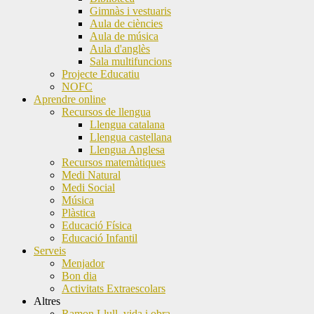
Gimnàs i vestuaris
Aula de ciències
Aula de música
Aula d'anglès
Sala multifuncions
Projecte Educatiu
NOFC
Aprendre online
Recursos de llengua
Llengua catalana
Llengua castellana
Llengua Anglesa
Recursos matemàtiques
Medi Natural
Medi Social
Música
Plàstica
Educació Física
Educació Infantil
Serveis
Menjador
Bon dia
Activitats Extraescolars
Altres
Ramon Llull, vida i obra