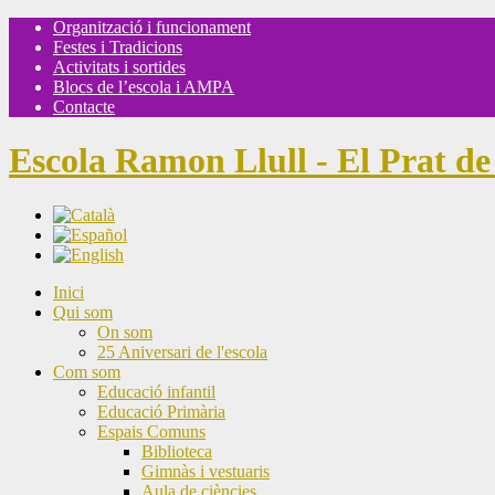
Organització i funcionament
Festes i Tradicions
Activitats i sortides
Blocs de l’escola i AMPA
Contacte
Escola Ramon Llull - El Prat de
Inici
Qui som
On som
25 Aniversari de l'escola
Com som
Educació infantil
Educació Primària
Espais Comuns
Biblioteca
Gimnàs i vestuaris
Aula de ciències