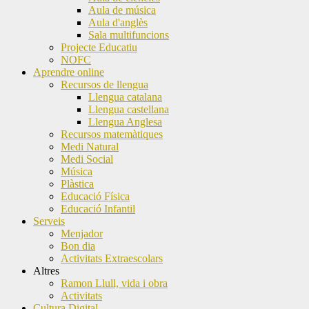
Aula de música
Aula d'anglès
Sala multifuncions
Projecte Educatiu
NOFC
Aprendre online
Recursos de llengua
Llengua catalana
Llengua castellana
Llengua Anglesa
Recursos matemàtiques
Medi Natural
Medi Social
Música
Plàstica
Educació Física
Educació Infantil
Serveis
Menjador
Bon dia
Activitats Extraescolars
Altres
Ramon Llull, vida i obra
Activitats
Cultura Digital