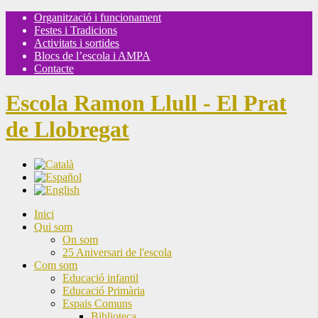
Organització i funcionament
Festes i Tradicions
Activitats i sortides
Blocs de l’escola i AMPA
Contacte
Escola Ramon Llull - El Prat
de Llobregat
Inici
Qui som
On som
25 Aniversari de l'escola
Com som
Educació infantil
Educació Primària
Espais Comuns
Biblioteca