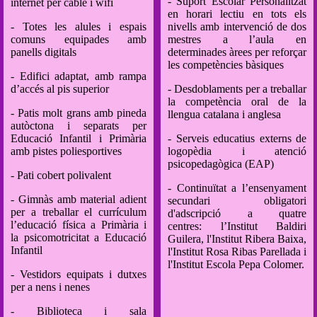
- Suport Escolar Personalitzat
internet per cable i wifi
en horari lectiu en tots els
- Totes les alules i espais
nivells amb intervenció de dos
comuns equipades amb
mestres a l’aula en
panells digitals
determinades àrees per reforçar
les competències bàsiques
- Edifici adaptat, amb rampa
d’accés al pis superior
- Desdoblaments per a treballar
la competència oral de la
- Patis molt grans amb pineda
llengua catalana i anglesa
autòctona i separats per
Educació Infantil i Primària
- Serveis educatius externs de
amb pistes poliesportives
logopèdia i atenció
psicopedagògica (EAP)
- Pati cobert polivalent
- Continuïtat a l’ensenyament
- Gimnàs amb material adient
secundari obligatori
per a treballar el currículum
d'adscripció a quatre
l’educació física a Primària i
centres: l’Institut Baldiri
la psicomotricitat a Educació
Guilera, l'Institut Ribera Baixa,
Infantil
l'Institut Rosa Ribas Parellada i
l'Institut Escola Pepa Colomer.
- Vestidors equipats i dutxes
per a nens i nenes
- Biblioteca i sala