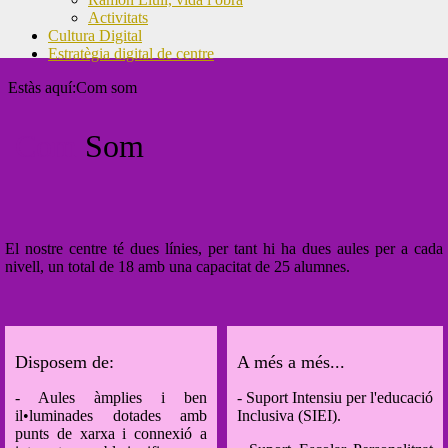
Activitats
Cultura Digital
Estratègia digital de centre
Estàs aquí:
Com som
Com
Som
El nostre centre té dues línies, per tant hi ha dues aules per a cada
nivell, un total de 18 amb una capacitat de 25 alumnes.
Disposem de:
A més a més...
- Aules àmplies i ben
- Suport Intensiu per l'educació
il•luminades dotades amb
Inclusiva (SIEI).
punts de xarxa i connexió a