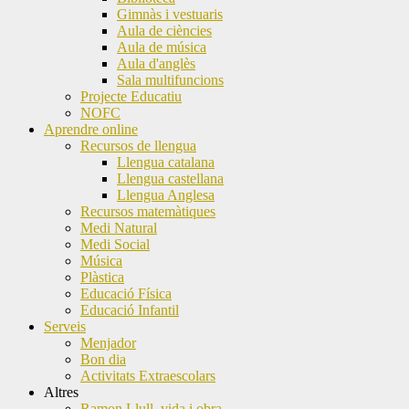
Gimnàs i vestuaris
Aula de ciències
Aula de música
Aula d'anglès
Sala multifuncions
Projecte Educatiu
NOFC
Aprendre online
Recursos de llengua
Llengua catalana
Llengua castellana
Llengua Anglesa
Recursos matemàtiques
Medi Natural
Medi Social
Música
Plàstica
Educació Física
Educació Infantil
Serveis
Menjador
Bon dia
Activitats Extraescolars
Altres
Ramon Llull, vida i obra