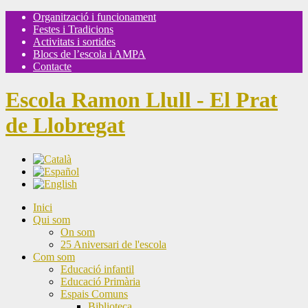
Organització i funcionament
Festes i Tradicions
Activitats i sortides
Blocs de l’escola i AMPA
Contacte
Escola Ramon Llull - El Prat
de Llobregat
Inici
Qui som
On som
25 Aniversari de l'escola
Com som
Educació infantil
Educació Primària
Espais Comuns
Biblioteca