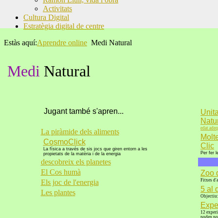
Activitats
Cultura Digital
Estratègia digital de centre
Estàs aquí:
Aprendre online
Medi Natural
Medi
Natural
Jugant també s'apren...
Unita
Natu
edat ade
La piràmide dels aliments
Molte
CosmoClick
Clic
La
física a través de sis jocs que giren entorn a les
Per fer l
propietats de la matèria i de la energia
descobreix els planetes
El Cos humà
Zoo 
Fitxes d'
Els joc de l'energia
5 al 
Les plantes
Objectiu:
Expe
12 experi
poden por