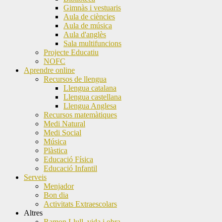
Gimnàs i vestuaris
Aula de ciències
Aula de música
Aula d'anglès
Sala multifuncions
Projecte Educatiu
NOFC
Aprendre online
Recursos de llengua
Llengua catalana
Llengua castellana
Llengua Anglesa
Recursos matemàtiques
Medi Natural
Medi Social
Música
Plàstica
Educació Física
Educació Infantil
Serveis
Menjador
Bon dia
Activitats Extraescolars
Altres
Ramon Llull, vida i obra