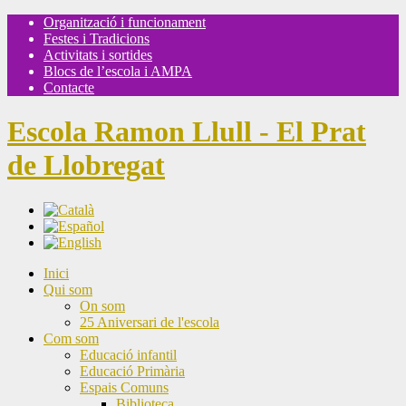
Organització i funcionament
Festes i Tradicions
Activitats i sortides
Blocs de l’escola i AMPA
Contacte
Escola Ramon Llull - El Prat
de Llobregat
Inici
Qui som
On som
25 Aniversari de l'escola
Com som
Educació infantil
Educació Primària
Espais Comuns
Biblioteca