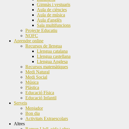
Gimnàs i vestuaris
Aula de ciències
Aula de música
Aula d'anglès
Sala multifuncions
Projecte Educatiu
NOFC
Aprendre online
Recursos de llengua
Llengua catalana
Llengua castellana
Llengua Anglesa
Recursos matemàtiques
Medi Natural
Medi Social
Música
Plàstica
Educació Física
Educació Infantil
Serveis
Menjador
Bon dia
Activitats Extraescolars
Altres
Ramon Llull, vida i obra