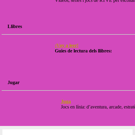
Vídeos, sèries i jocs de RTVE per escoltar 
Llibres
¡Voy a leer!
Guies de lectura dels llibres:
Jugar
Juga
Jocs en línia: d’aventura, arcade, estrat
2026 Escola Ramon Llull - El Prat de Llobregat -
Nota legal
-