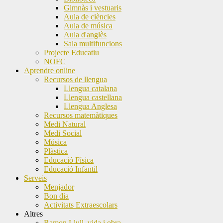
Gimnàs i vestuaris
Aula de ciències
Aula de música
Aula d'anglès
Sala multifuncions
Projecte Educatiu
NOFC
Aprendre online
Recursos de llengua
Llengua catalana
Llengua castellana
Llengua Anglesa
Recursos matemàtiques
Medi Natural
Medi Social
Música
Plàstica
Educació Física
Educació Infantil
Serveis
Menjador
Bon dia
Activitats Extraescolars
Altres
Ramon Llull, vida i obra