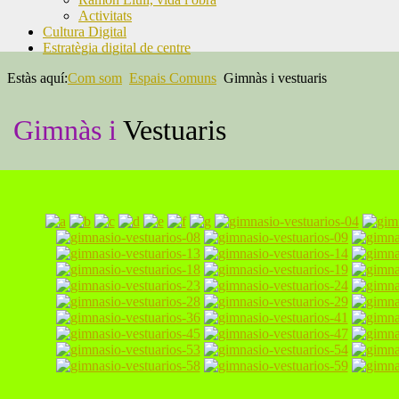
Activitats
Cultura Digital
Estratègia digital de centre
Estàs aquí:
Com som
Espais Comuns
Gimnàs i vestuaris
Gimnàs i
Vestuaris