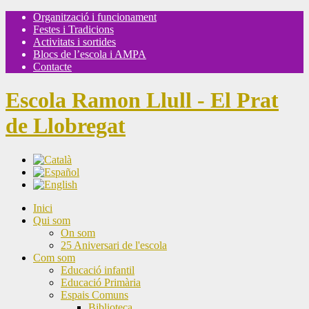
Organització i funcionament
Festes i Tradicions
Activitats i sortides
Blocs de l’escola i AMPA
Contacte
Escola Ramon Llull - El Prat
de Llobregat
Inici
Qui som
On som
25 Aniversari de l'escola
Com som
Educació infantil
Educació Primària
Espais Comuns
Biblioteca