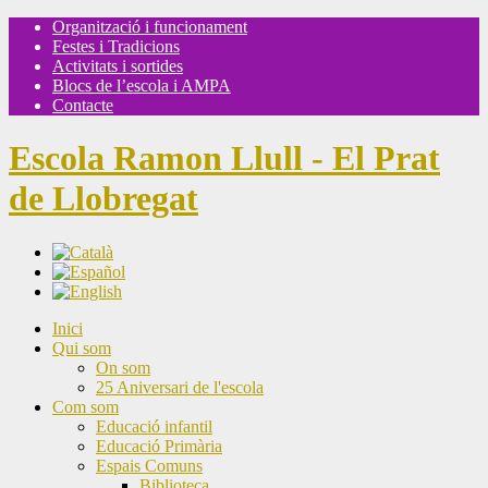
Organització i funcionament
Festes i Tradicions
Activitats i sortides
Blocs de l’escola i AMPA
Contacte
Escola Ramon Llull - El Prat
de Llobregat
Inici
Qui som
On som
25 Aniversari de l'escola
Com som
Educació infantil
Educació Primària
Espais Comuns
Biblioteca