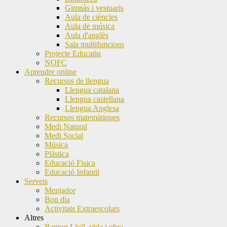
Gimnàs i vestuaris
Aula de ciències
Aula de música
Aula d'anglès
Sala multifuncions
Projecte Educatiu
NOFC
Aprendre online
Recursos de llengua
Llengua catalana
Llengua castellana
Llengua Anglesa
Recursos matemàtiques
Medi Natural
Medi Social
Música
Plàstica
Educació Física
Educació Infantil
Serveis
Menjador
Bon dia
Activitats Extraescolars
Altres
Ramon Llull, vida i obra